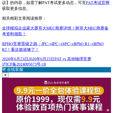
议】的内容，如需了解PAT考试更多动态，可至
PAT考试官网
获取更多信息。
相关精彩文章阅读推荐：
全球模拟企业家大赛哥大MEC商赛详情！附哥大MEC商赛备
考资料领取！
BPHO竞赛晋级之路：JPC→IPC→SPC→BPhO R1→BPhO
R2！看这篇就够了！
发
标
2026年6月23日
2026年6月23日
PAT vs 其他物理竞赛
布
签
沪ICP备2024095673号-18
于
💬
在线客服
✕