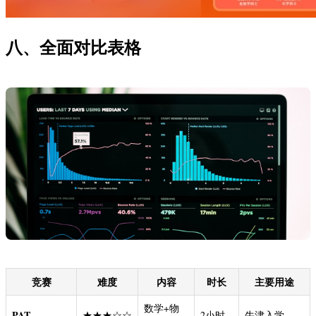
八、全面对比表格
竞赛
难度
内容
时长
主要用途
数学+物
PAT
★★★☆☆
2小时
牛津入学