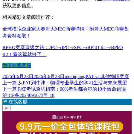
获取更多信息。
相关精彩文章阅读推荐：
全球模拟企业家大赛哥大MEC商赛详情！附哥大MEC商赛备
考资料领取！
BPHO竞赛晋级之路：JPC→IPC→SPC→BPhO R1→BPhO
R2！看这篇就够了！
微信在线客服
发
作
标
2026年6月23日
2026年6月23日
meiqiqiang
PAT vs 其他物理竞赛
布
上
者
签
上一篇
从PAT到牛津：物理专业学生的学习生活与未来展望
文
于
篇
下
下一篇
PAT考试避坑指南：90%考生都会犯的10个致命错误
章
文
篇
沪ICP备2024095673号-18
章：
文
💬
在线客服
导
章：
✕
航