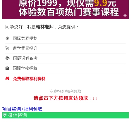
同学您好，我是
翰林老师
，为您提供：
🎯
国际竞赛规划
🚀
留学背景提升
📚
国际课程备考
🏫
国际学校择校
🎁
免费领取福利资料
竞赛报名/福利领取
请点击下方按钮直达领取
↓↓↓
项目咨询+福利领取
💬
微信咨询