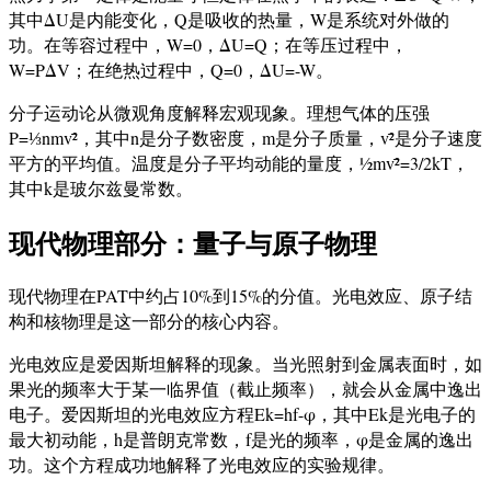
其中ΔU是内能变化，Q是吸收的热量，W是系统对外做的
功。在等容过程中，W=0，ΔU=Q；在等压过程中，
W=PΔV；在绝热过程中，Q=0，ΔU=-W。
分子运动论从微观角度解释宏观现象。理想气体的压强
P=⅓nmv²̄，其中n是分子数密度，m是分子质量，v²̄是分子速度
平方的平均值。温度是分子平均动能的量度，½mv²̄=3/2kT，
其中k是玻尔兹曼常数。
现代物理部分：量子与原子物理
现代物理在PAT中约占10%到15%的分值。光电效应、原子结
构和核物理是这一部分的核心内容。
光电效应是爱因斯坦解释的现象。当光照射到金属表面时，如
果光的频率大于某一临界值（截止频率），就会从金属中逸出
电子。爱因斯坦的光电效应方程Ek=hf-φ，其中Ek是光电子的
最大初动能，h是普朗克常数，f是光的频率，φ是金属的逸出
功。这个方程成功地解释了光电效应的实验规律。