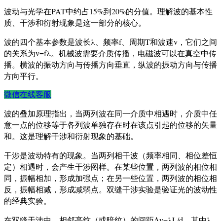
波动与光学在PAT中约占15%到20%的分值。理解波的基本性
质、干涉和衍射现象是这一部分的核心。
波的四个基本参数是波长λ、频率f、周期T和波速v，它们之间
的关系为v=fλ。机械波需要介质传播，电磁波可以在真空中传
播。横波的振动方向与传播方向垂直，纵波的振动方向与传播
方向平行。
微信在线客服
波的叠加原理指出，当两列波在同一介质中相遇时，介质中任
意一点的位移等于各列波单独存在时在该点引起的位移的矢量
和。这是理解干涉和衍射现象的基础。
干涉是波动特有的现象。当两列相干波（频率相同、相位差恒
定）相遇时，会产生干涉图样。在某些位置，两列波的相位相
同，振幅相加，形成加强点；在另一些位置，两列波的相位相
反，振幅相减，形成减弱点。双缝干涉实验是验证光的波动性
的经典实验。
在双缝干涉中，相邻亮纹（或暗纹）的间距Δy=λL/d，其中λ