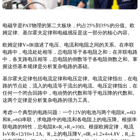
电磁学是PAT物理的第二大板块，约占25%到35%的分值。欧
姆定律、基尔霍夫定律和电磁感应是这一部分的核心内容。
欧姆定律V=IR描述了电压、电流和电阻之间的关系。在串联
电路中，电流处处相等，总电阻等于各电阻之和；在并联电路
中，各支路电压相等，总电阻的倒数等于各电阻倒数之和。掌
握这些基本规律是分析复杂电路的基础。
基尔霍夫定律包括电流定律和电压定律。电流定律指出，在电
路的节点处，流入的电流等于流出的电流。电压定律指出，在
任何一个闭合回路中，电动势的代数和等于电压降的代数和。
这两个定律是分析复杂电路的强力工具。
考虑一个典型的电路问题：一个12V的电池与两个电阻R₁=4Ω
和R₂=6Ω串联，求电路中的电流和各电阻上的电压降。根据串
联电路的特性，总电阻R=R₁+R₂=10Ω。根据欧姆定律，电流
I=V/R=12/10=1.2A。R₁上的电压降V₁=IR₁=1.2×4=4.8V，R₂上