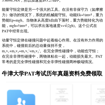
3.46=6.54N，所以加速度a=3.27m/s²。
能量守恒定律是另一个强大的工具。在没有非保守力（如摩擦
力）做功的情况下，系统的机械能守恒。动能Ek=½mv²，重力
势能Ep=mgh。当物体从高度h自由下落时，重力势能转化为动
能，mgh=½mv²，可以求出落地速度v=√(2gh)。这个公式在
PAT中经常出现。
动量守恒定律在碰撞问题中起着核心作用。在没有外力作用的
系统中，碰撞前后的总动量保持不变，
m₁v₁+m₂v₂=m₁v₁'+m₂v₂'。在完全弹性碰撞中，动能也守恒；
在完全非弹性碰撞中，两物体粘在一起，动能损失最大。PAT
常考的是完全弹性碰撞和完全非弹性碰撞两种极端情况。
牛津大学PAT考试历年真题资料免费领取