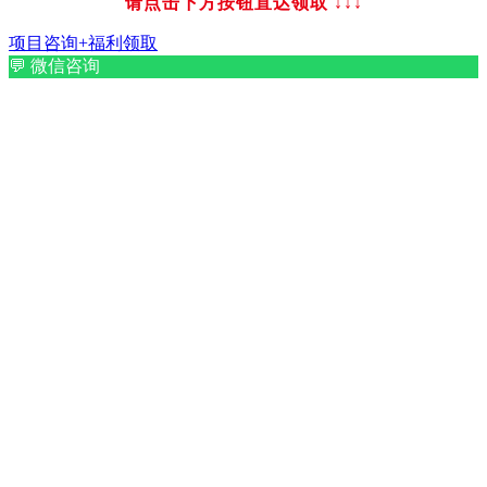
请点击下方按钮直达领取
↓↓↓
项目咨询+福利领取
💬
微信咨询