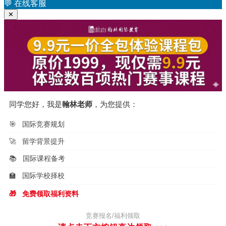
航
章：
💬
在线客服
✕
同学您好，我是
翰林老师
，为您提供：
🎯
国际竞赛规划
🚀
留学背景提升
📚
国际课程备考
🏫
国际学校择校
🎁
免费领取福利资料
竞赛报名/福利领取