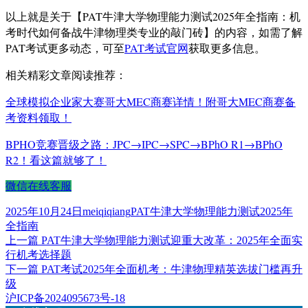
以上就是关于【PAT牛津大学物理能力测试2025年全指南：机
考时代如何备战牛津物理类专业的敲门砖】的内容，如需了解
PAT考试更多动态，可至
PAT考试官网
获取更多信息。
相关精彩文章阅读推荐：
全球模拟企业家大赛哥大MEC商赛详情！附哥大MEC商赛备
考资料领取！
BPHO竞赛晋级之路：JPC→IPC→SPC→BPhO R1→BPhO
R2！看这篇就够了！
微信在线客服
发
作
标
2025年10月24日
meiqiqiang
PAT牛津大学物理能力测试2025年
布
者
签
全指南
于
上
上一篇
PAT牛津大学物理能力测试迎重大改革：2025年全面实
文
篇
行机考选择题
章
文
下
下一篇
PAT考试2025年全面机考：牛津物理精英选拔门槛再升
章：
篇
级
导
文
沪ICP备2024095673号-18