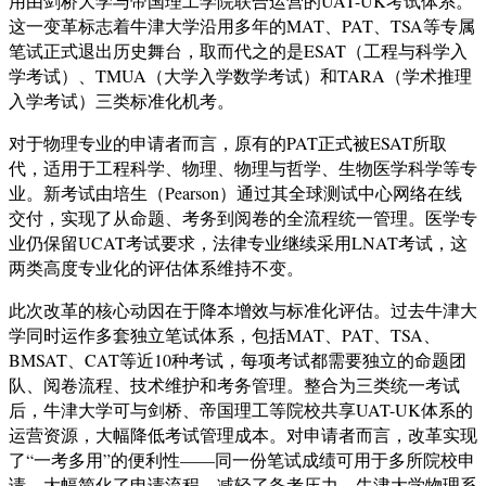
用由剑桥大学与帝国理工学院联合运营的UAT-UK考试体系。
这一变革标志着牛津大学沿用多年的MAT、PAT、TSA等专属
笔试正式退出历史舞台，取而代之的是ESAT（工程与科学入
学考试）、TMUA（大学入学数学考试）和TARA（学术推理
入学考试）三类标准化机考
。
对于物理专业的申请者而言，原有的PAT正式被ESAT所取
代，适用于工程科学、物理、物理与哲学、生物医学科学等专
业
。新考试由培生（Pearson）通过其全球测试中心网络在线
交付，实现了从命题、考务到阅卷的全流程统一管理。医学专
业仍保留UCAT考试要求，法律专业继续采用LNAT考试，这
两类高度专业化的评估体系维持不变
。
此次改革的核心动因在于降本增效与标准化评估。过去牛津大
学同时运作多套独立笔试体系，包括MAT、PAT、TSA、
BMSAT、CAT等近10种考试，每项考试都需要独立的命题团
队、阅卷流程、技术维护和考务管理。整合为三类统一考试
后，牛津大学可与剑桥、帝国理工等院校共享UAT-UK体系的
运营资源，大幅降低考试管理成本
。对申请者而言，改革实现
了“一考多用”的便利性——同一份笔试成绩可用于多所院校申
请，大幅简化了申请流程，减轻了备考压力
。牛津大学物理系