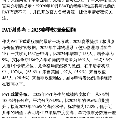
官网亦明确提示：“2026年10月ESAT的考纲和难度将与此前的
PAT有所不同”，并已开放官方备考资源，建议申请者密切关
注
。
PAT谢幕考：2025赛季数据全回顾
作为PAT正式退役前的最后一场考试，2025赛季提供了极具参
考价值的收官数据。2025年牛津物理系（包括物理与哲学专
业）一共收到1637份申请，比2024年增加了153人，增长率为
9%。实际争夺186个入学名额的申请者为1607人，平均8.6个
人抢1个录取席位，竞争格局依然极为激烈
。在申请者构成
中，1074人（65.6%）来自英国，97人（5.9%）来自欧盟，
483人（28.5%）来自非欧盟地区，国际申请者比例持续维持
在较高水平
。
PAT成绩分布。
2025年PAT考生的成绩跨度极广，从8%到
100%均有分布。平均分为54.9%，比2024年的49.6%明显提
升，接近2023年55.6%的高位水平。标准差为17.8%，低于近
几年的均值，表明考生成绩集中度变高，单纯依靠分数拉开差