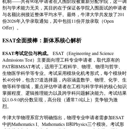
机制——共有90名申请者在入围阶段被重新分配学院，这一调
剂与学术能力无关，其目的在于保证各学院入围面试的申请者
与名额比例接近整体平均水平。最终，牛津大学共发放了201
份2026年入学录取通知，其中包括11份开放录取（Open
Offer）。
ESAT全面接棒：新体系核心解析
ESAT考试定位与构成。
ESAT（Engineering and Science
Admissions Test）主要面向理工科专业申请者，取代原有的
PAT和BMSAT考试，适用于工程科学、物理、物理与哲学、
生物医学科学等专业
。考试采用模块化机考形式，每个模块时
长40分钟，包含27道选择题，内容涵盖数学、物理、化学、生
物等科学领域，重点评估申请者在工程与科学学科的核心知识
掌握程度、逻辑推理能力以及跨学科问题解决能力。考试结果
以1.0-9.0的分数呈现，高分段（通常7.0以上）竞争较为激
烈
。
牛津大学物理系官方明确指出，物理专业申请者需参加ESAT
中的Mathematics I、Mathematics II和Physics三个模块
。考试形