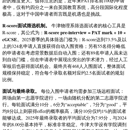
距的难度更大
。值得注意的是，近年来PAT排名前100的申请
者中，仅有约四分之一来自英国教育系统，高分段国际化程度
极高，这对于中国申请者而言既是机遇也是挑战。
R-score面试筛选机制。
牛津物理系筛选面试者的核心工具是
R-score pre-interview = PAT mark + 10 ×
R-score，其公式为：
cGCSE
。2025赛季的具体筛选门槛为：R-score达到73.5%及以
上的324名申请人直接获得自动入围资格；另有55名得分略低
的申请者在考虑背景数据后自动入围；还有89名申请人虽未达
到自动门槛，但在申请表中展现出突出的学术潜力，经过人工
审核后也获得面试机会。最终共有468人入围面试，整体面试
规模保持稳定，符合每个录取名额对应约2.5名面试者的规划
比例
。
面试与最终录取。
每位入围申请者均需参加三场远程面试：
两场由第一志愿学院进行，一场由随机分配的第二志愿学院进
行。每轮面试满分10分，6分为“acceptable”，7分为“good”，平
均8分以上则获得offer的概率极高，满分10分仅约1%的面试者
能够达成。2025年最终录取者的平均面试分为7.95分，与2024
年的8.00分基本持平，标准非常稳定。牛津大学设有学院调剂