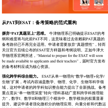
从PAT到ESAT：备考策略的范式重构
摒弃“PAT真题至上”思维。
牛津物理系已明确提示ESAT的考
纲和难度将与此前PAT不同，这意味着过去依赖刷PAT真题的
备考路径已不再完全适用。申请者需要放弃“真题惯性”，转而
关注官方后续公布的ESAT官方样题和考纲说明。正如牛津大
学物理系官网所述，“Material to prepare for the ESAT will soon
be made available to applicants and their teachers”，届时官方发布
的备考材料应成为核心资源
。
强化跨学科综合能力。
ESAT从单一物理向“数学+物理+化学/
生物”扩展，考试内容涵盖数学、物理、化学、生物等科学领
域，这对申请者的跨学科知识整合能力提出了全新挑战
。备考
重点需从“单一物理深度”转向“理科基础广度和跨学科推理能
力”，数学I、数学II和物理三个模块中，数学模块的权重显著
提升。建议申请者强化微积分的物理应用、向量分析和代数运