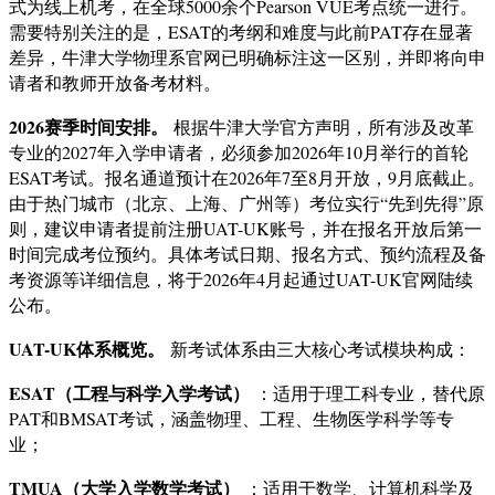
式为线上机考，在全球5000余个Pearson VUE考点统一进行
。
需要特别关注的是，ESAT的考纲和难度与此前PAT存在显著
差异，牛津大学物理系官网已明确标注这一区别，并即将向申
请者和教师开放备考材料
。
2026赛季时间安排。
根据牛津大学官方声明，所有涉及改革
专业的2027年入学申请者，必须参加2026年10月举行的首轮
ESAT考试。报名通道预计在2026年7至8月开放，9月底截止。
由于热门城市（北京、上海、广州等）考位实行“先到先得”原
则，建议申请者提前注册UAT-UK账号，并在报名开放后第一
时间完成考位预约
。具体考试日期、报名方式、预约流程及备
考资源等详细信息，将于2026年4月起通过UAT-UK官网陆续
公布
。
UAT-UK体系概览。
新考试体系由三大核心考试模块构成
：
ESAT（工程与科学入学考试）
：适用于理工科专业，替代原
PAT和BMSAT考试，涵盖物理、工程、生物医学科学等专
业；
TMUA（大学入学数学考试）
：适用于数学、计算机科学及