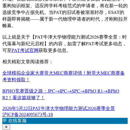
重构知识框架、适应跨学科考核范式的申请者，将在新一轮的
选拔竞争中占据先机。当PAT的旧试卷被渐渐封存，ESAT的
样题即将揭晓——属于新一代物理申请者的时代，才刚刚拉开
帷幕。
以上就是关于【PAT牛津大学物理能力测试2026赛季全景：时
代落幕与新纪元启程】的内容，如需了解PAT考试更多动态，
可至
PAT考试官网
获取更多信息。
相关精彩文章阅读推荐：
全球模拟企业家大赛哥大MEC商赛详情！附哥大MEC商赛备
考资料领取！
BPHO竞赛晋级之路：JPC→IPC→SPC→BPhO R1→BPhO
R2！看这篇就够了！
发
标
2026年5月22日
PAT牛津大学物理能力测试2026赛季全景
布
签
沪ICP备2024095673号-18
于
💬
在线客服
✕