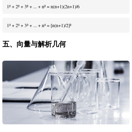
1² + 2² + 3² + ... + n² = n(n+1)(2n+1)/6
1³ + 2³ + 3³ + ... + n³ = [n(n+1)/2]²
五、向量与解析几何