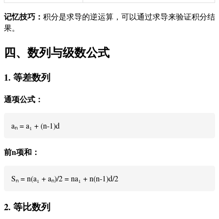
记忆技巧：
积分是求导的逆运算，可以通过求导来验证积分结
果。
四、数列与级数公式
1. 等差数列
通项公式：
aₙ = a₁ + (n-1)d
前n项和：
Sₙ = n(a₁ + aₙ)/2 = na₁ + n(n-1)d/2
2. 等比数列