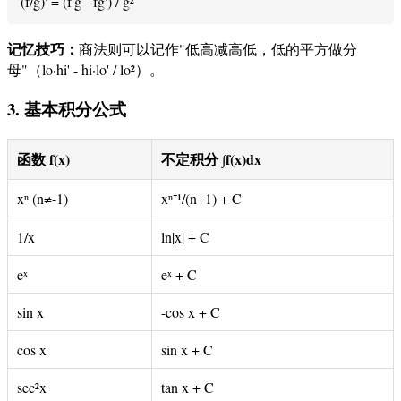
(f/g)' = (f'g - fg') / g²
记忆技巧：
商法则可以记作"低高减高低，低的平方做分
母"（lo·hi' - hi·lo' / lo²）。
3. 基本积分公式
函数 f(x)
不定积分 ∫f(x)dx
xⁿ (n≠-1)
xⁿ⁺¹/(n+1) + C
1/x
ln|x| + C
eˣ
eˣ + C
sin x
-cos x + C
cos x
sin x + C
sec²x
tan x + C