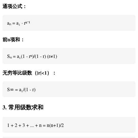
通项公式：
aₙ = a₁ · rⁿ⁻¹
前n项和：
Sₙ = a₁(1 - rⁿ)/(1 - r) (r≠1)
无穷等比级数（|r|<1）：
S∞ = a₁/(1 - r)
3. 常用级数求和
1 + 2 + 3 + ... + n = n(n+1)/2