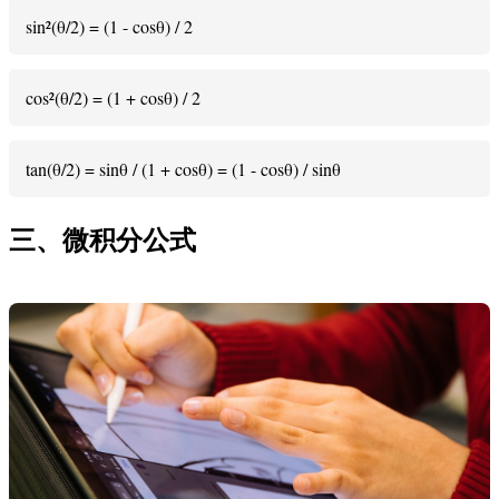
sin²(θ/2) = (1 - cosθ) / 2
cos²(θ/2) = (1 + cosθ) / 2
tan(θ/2) = sinθ / (1 + cosθ) = (1 - cosθ) / sinθ
三、微积分公式