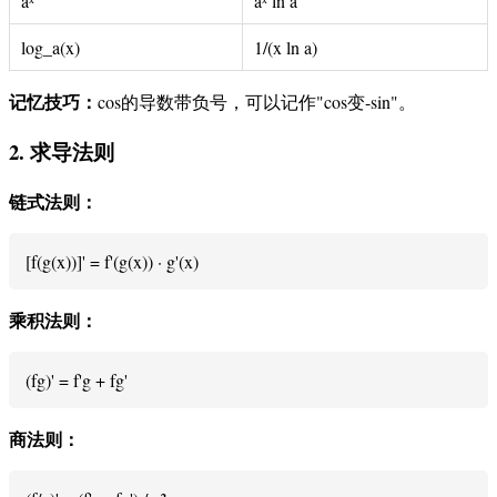
aˣ
aˣ ln a
log_a(x)
1/(x ln a)
记忆技巧：
cos的导数带负号，可以记作"cos变-sin"。
2. 求导法则
链式法则：
[f(g(x))]' = f'(g(x)) · g'(x)
乘积法则：
(fg)' = f'g + fg'
商法则：