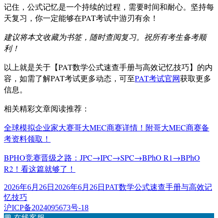
记住，公式记忆是一个持续的过程，需要时间和耐心。坚持每
天复习，你一定能够在PAT考试中游刃有余！
建议将本文收藏为书签，随时查阅复习。祝所有考生备考顺
利！
以上就是关于【PAT数学公式速查手册与高效记忆技巧】的内
容，如需了解PAT考试更多动态，可至
PAT考试官网
获取更多
信息。
相关精彩文章阅读推荐：
全球模拟企业家大赛哥大MEC商赛详情！附哥大MEC商赛备
考资料领取！
BPHO竞赛晋级之路：JPC→IPC→SPC→BPhO R1→BPhO
R2！看这篇就够了！
发
标
2026年6月26日
2026年6月26日
PAT数学公式速查手册与高效记
布
签
忆技巧
于
沪ICP备2024095673号-18
💬
在线客服