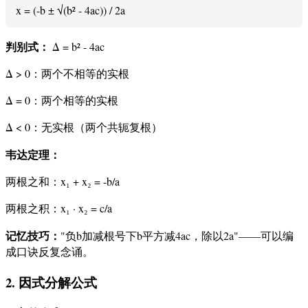
x = (-b ± √(b² - 4ac)) / 2a
判别式：
Δ = b² - 4ac
Δ > 0：两个不相等的实根
Δ = 0：两个相等的实根
Δ < 0：无实根（两个共轭复根）
韦达定理：
两根之和：x₁ + x₂ = -b/a
两根之积：x₁ · x₂ = c/a
记忆技巧：
"负b加减根号下b平方减4ac，除以2a"——可以编
成口诀反复念诵。
2. 因式分解公式