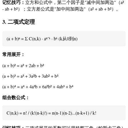
记忆技巧：
立方和公式中，第二个因子是"减中间加两边"（a²
- ab + b²）；立方差公式是"加中间加两边"（a² + ab + b²）。
3. 二项式定理
(a + b)ⁿ = Σ C(n,k) · aⁿ⁻ᵏ · bᵏ (k从0到n)
常用展开：
(a + b)² = a² + 2ab + b²
(a + b)³ = a³ + 3a²b + 3ab² + b³
(a + b)⁴ = a⁴ + 4a³b + 6a²b² + 4ab³ + b⁴
组合数公式：
C(n,k) = n! / (k!(n-k)!) = n(n-1)(n-2)...(n-k+1) / k!
记忆技巧：
二项式展开的系数可以用杨辉三角（帕斯卡三角）