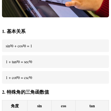
1. 基本关系
sin²θ + cos²θ = 1
1 + tan²θ = sec²θ
1 + cot²θ = csc²θ
2. 特殊角的三角函数值
角度
sin
cos
tan